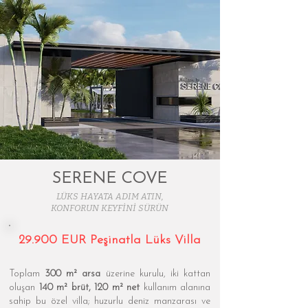
SERENE COVE
LÜKS HAYATA ADIM ATIN,
KONFORUN KEYFİNİ SÜRÜN
29.900 EUR Peşinatla Lüks Villa
Toplam
300 m² arsa
üzerine kurulu, iki kattan
oluşan
140 m² brüt, 120 m² net
kullanım alanına
sahip bu özel villa; huzurlu deniz manzarası ve