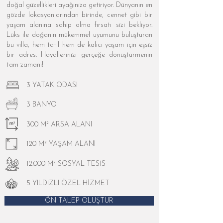
doğal güzellikleri ayağınıza getiriyor. Dünyanın en
gözde lokasyonlarından birinde, cennet gibi bir
yaşam alanına sahip olma fırsatı sizi bekliyor.
Lüks ile doğanın mükemmel uyumunu buluşturan
bu villa, hem tatil hem de kalıcı yaşam için eşsiz
bir adres. Hayallerinizi gerçeğe dönüştürmenin
tam zamanı!
3 YATAK ODASI
3 BANYO
300 M² ARSA ALANI
120 M² YAŞAM ALANI
12.000 M² SOSYAL TESİS
5 YILDIZLI ÖZEL HİZMET
ÖN TALEP OLUŞTUR