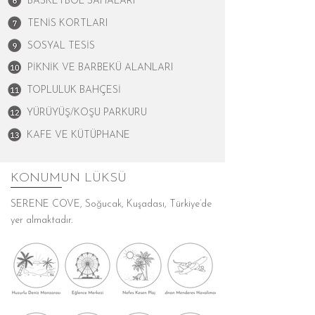
BASKETBOL SAHALARI
TENİS KORTLARI
SOSYAL TESİS
PİKNİK VE BARBEKÜ ALANLARI
TOPLULUK BAHÇESİ
YÜRÜYÜŞ/KOŞU PARKURU
KAFE VE KÜTÜPHANE
KONUMUN LÜKSÜ
SERENE COVE, Soğucak, Kuşadası, Türkiye’de
yer almaktadır.